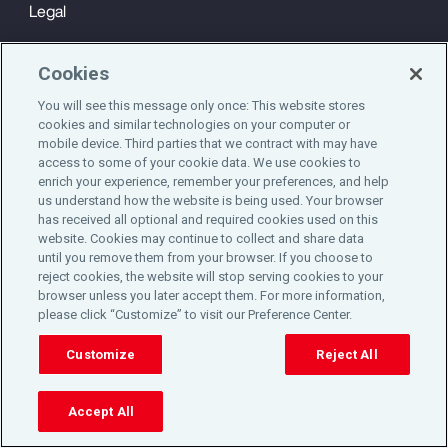
Legal
Privacy
Cookies
Cookie Notice
You will see this message only once: This website stores
cookies and similar technologies on your computer or
Engagement & Wellbeing
mobile device. Third parties that we contract with may have
access to some of your cookie data. We use cookies to
©2025 Aon plc. All rights reserved.
enrich your experience, remember your preferences, and help
us understand how the website is being used. Your browser
has received all optional and required cookies used on this
website. Cookies may continue to collect and share data
until you remove them from your browser. If you choose to
Do Not Sell or Share My Personal Information
reject cookies, the website will stop serving cookies to your
browser unless you later accept them. For more information,
please click “Customize” to visit our Preference Center.
Cookie Preferences
Customize
Reject All
Accept All