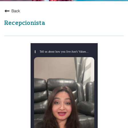
Back
Recepcionista
Tell us about how you live Aon’s Values...