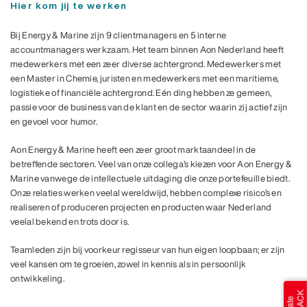
Hier kom jij te werken
Bij Energy & Marine zijn 9 clientmanagers en 5 interne
accountmanagers werkzaam. Het team binnen Aon Nederland heeft
medewerkers met een zeer diverse achtergrond. Medewerkers met
een Master in Chemie, juristen en medewerkers met een maritieme,
logistieke of financiële achtergrond. Eén ding hebben ze gemeen,
passie voor de business van de klant en de sector waarin zij actief zijn
en gevoel voor humor.
Aon Energy & Marine heeft een zeer groot marktaandeel in de
betreffende sectoren. Veel van onze collega’s kiezen voor Aon Energy &
Marine vanwege de intellectuele uitdaging die onze portefeuille biedt.
Onze relaties werken veelal wereldwijd, hebben complexe risico’s en
realiseren of produceren projecten en producten waar Nederland
veelal bekend en trots door is.
Teamleden zijn bij voorkeur regisseur van hun eigen loopbaan; er zijn
veel kansen om te groeien, zowel in kennis als in persoonlijk
ontwikkeling.