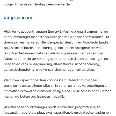
mogelijk met je aan de slag. Lees snel verder !
Dit ga je doen
Als interne accountmanager Energy & Marine breng jij samen met de
accountmanager de beste oplossingen van Aon naar onze relaties. Dit
doe je samen met verschillende specialisten binnen Aon Nederland en
bij Aon in het buitenland. Hierbij ligt het accent op signaleren van
risico’s en het samen met specialisten organiseren van oplossingen.
Naast traditionele verzekeringsproducten zijn dit ook oplossingen op
het gebied van risk engineering, alternatieve risicofinanciering,
schadebehandeling, en diverse risicomanagement services.
We zijn een sparringpartner voor de klant. Beheren zijn of haar
portefeuille op excellente wijze en initiëren continue verbeteringen en
innovaties in zowel de dienstverlening als ook onze oplossingen. Samen
maken we betere beslissingen mogelijk.
Als interne accountmanager
biedt je structuur, pragmatisme, en
houvast in het grotere plaatje van operationele en strategische plannen.