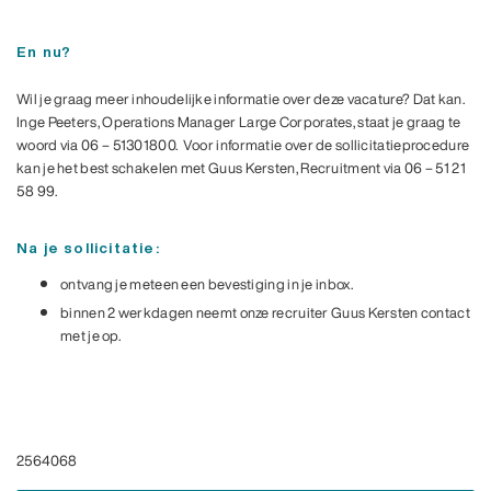
En nu?
Wil je graag meer inhoudelijke informatie over deze vacature? Dat kan.
Inge Peeters, Operations Manager Large Corporates, staat je graag te
woord via 06 – 51301800. Voor informatie over de sollicitatieprocedure
kan je het best schakelen met Guus Kersten, Recruitment via 06 – 51 21
58 99.
Na je sollicitatie:
ontvang je meteen een bevestiging in je inbox.
binnen 2 werkdagen neemt onze recruiter Guus Kersten contact
met je op.
#LI-GK1
#LI-HYBRID
#LI-HYBRID
2564068