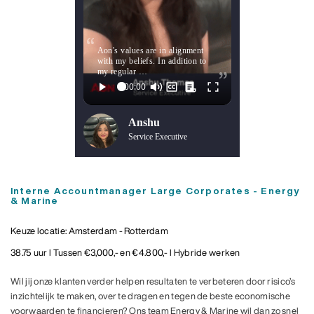
Aon's values are in alignment
with my beliefs. In addition to
my regular …
Anshu
Service Executive
Interne Accountmanager Large Corporates - Energy
& Marine
Keuze locatie: Amsterdam - Rotterdam
38.75 uur l Tussen €3,000,- en €4.800,- l Hybride werken
Wil jij onze klanten verder helpen resultaten te verbeteren door risico’s
inzichtelijk te maken, over te dragen en tegen de beste economische
voorwaarden te financieren? Ons team Energy & Marine wil dan zo snel