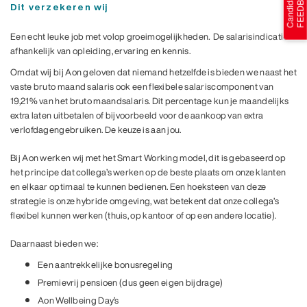
Dit verzekeren wij
Een echt leuke job met volop groeimogelijkheden
.
De salarisindicatie is
afhankelijk van opleiding, ervaring en kennis.
Omdat wij bij Aon geloven dat niemand hetzelfde is bieden we naast het
vaste bruto maand salaris ook een flexibele salariscomponent van
19,21% van het bruto maandsalaris. Dit percentage kun je maandelijks
extra laten uitbetalen of bijvoorbeeld voor de aankoop van extra
verlofdagengebruiken. De keuze is aan jou.
Bij Aon werken wij met het Smart Working model, dit is gebaseerd op
het principe dat collega’s werken op de beste plaats om onze klanten
en elkaar optimaal te kunnen bedienen. Een hoeksteen van deze
strategie is onze hybride omgeving, wat betekent dat onze collega’s
flexibel kunnen werken (thuis, op kantoor of op een andere locatie).
Daarnaast bieden we:
Een aantrekkelijke bonusregeling
Premievrij pensioen (dus geen eigen bijdrage)
Aon Wellbeing Day’s